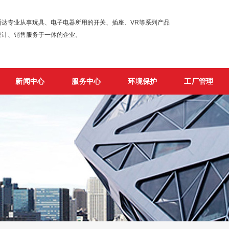
斯达专业从事玩具、电子电器所用的开关、插座、VR等系列产品
设计、销售服务于一体的企业。
新闻中心
服务中心
环境保护
工厂管理