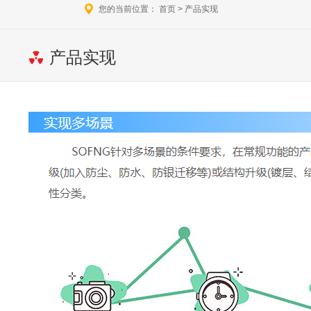
您的当前位置：
首页
>
产品实现
产品实现